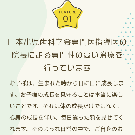
状況が落ち着くまで歯磨剤（ジェル・ペー
ストタイプ）についてのみ、お１家族お一
つのみの販売、プレゼントとさせていただ
きます。
日本小児歯科学会専門医指導医の
それに伴い、ジェルタイプ等のセールを延
長して在庫がある限り応援プライスとして
院長による専門性の高い治療を
同価格で販売いたします。（当院患者様の
行っています
みの販売価格となります）
お子様は、生まれた時から日に日に成長しま
当院在庫がある限りは、応援プライスを続
す。お子様の成長を見守ることは本当に楽し
けますが、今後製造が通常に戻った再入荷
いことです。それは体の成長だけではなく、
時にはリニューアル商品の入荷となり、大
変残念なのですが価格も大きく（１００円
心身の成長を伴い、毎日違った顔を見せてく
程）値上がりが
れます。そのような日常の中で、ご自身のお
予定されています。