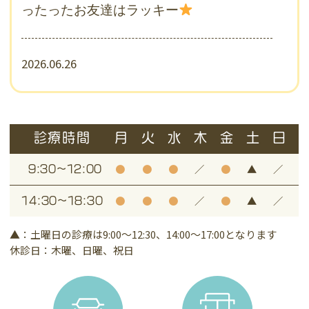
ったったお友達はラッキー
2026.06.26
少し物流が落ち着いたので
大
少し楽しいことを！！
あたりをガチャ
ガチャにいれたよ（笑）
診療時間
月
火
水
木
金
土
日
だれにでるかな。。お楽しみに(⋈◍＞◡＜
●
●
●
／
●
▲
／
9:30～12:00
◍)。✧♡
●
●
●
／
●
▲
／
14:30～18:30
2026.06.24
▲：土曜日の診療は9:00～12:30、14:00～17:00となります
歯みがき粉の販売制限なくなりました
休診日：木曜、日曜、祝日
ライオン製品の入荷が困難となりしばらく
購入制限をさせていただいきご不便をおか