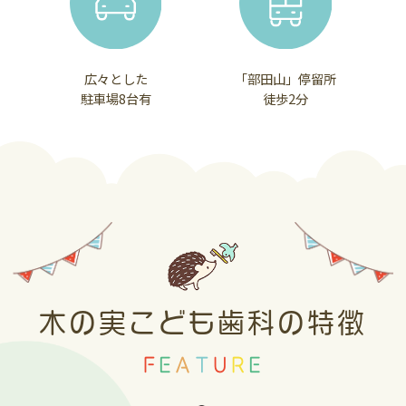
けしておりましたが、
入荷ができるようになりましたので、通常
広々とした
「部田山」停留所
通りの販売とさせていただきます。（種類
駐車場8台有
徒歩2分
の違うものを３本ぐらいまで）
在庫がある限りは、応援価格を続けますの
でご購入希望の方は、この機会をご利用く
ださい(⋈◍＞◡＜◍)。✧♡
2026.05.28
歯磨剤（はみがきこ）の販売・プレゼン
トについて…
木の実こども歯科の特徴
中東情勢の影響によりライオン製品の歯磨
F
E
A
T
U
R
E
剤（ジェル・ペーストタイプ）の入手が困
難になりました。