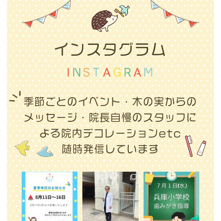
インスタグラム
I
N
S
T
A
G
R
A
M
季節ごとのイベント・木の実からの
メッセージ・
院長自慢のスタッフに
よる院内デコレーションetc
随時発信しています