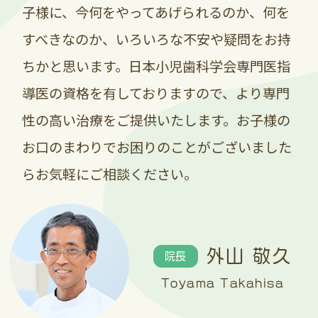
子様に、今何をやってあげられるのか、何を
皆様にはご不便とご迷惑をおかけします
が、ご理解とご協力を賜りますようお願い
すべきなのか、いろいろな不安や疑問をお持
申し上げます(*- -)
ちかと思います。日本小児歯科学会専門医指
対象商品：・Check-up kodomo グレー
導医の資格を有しておりますので、より専門
プ ・Check-up スタンダード ミン
性の高い治療をご提供いたします。お子様の
ト
・Check-up kodomo アップル
お口のまわりでお困りのことがございました
・Check-up スタンダードシトラス
らお気軽にご相談ください。
・Check-up kodomo ストロベ
リー ・デンタルペーストα
・Check-up gel グレープ（在
庫わずか）
外山 敬久
院長
・Check-up gel ピーチ（在庫
Toyama Takahisa
わずか）