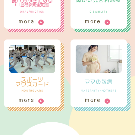
食べ方がきになる
（口腔機能発達支援）
ORALFUNCTION
DISABILITY
more
more
スポーツ
ママの診療
マウスガード
MOUTHGUARD
MATERNITY-MOTHERS
more
more