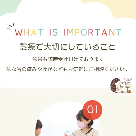
W
H
A
T
I
S
I
M
P
O
R
T
A
N
T
診療で大切にしていること
急患も随時受け付けております
急な歯の痛みやけがなどもお気軽にご相談ください。
01