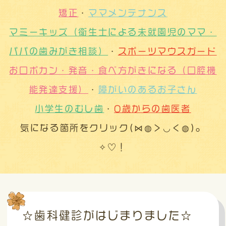
矯正
・
ママメンテナンス
マミーキッズ（衛生士による未就園児のママ・
パパの歯みがき相談）
・
スポーツマウスガード
お口ポカン・発音・食べ方がきになる（口腔機
能発達支援）
・
障がいのあるお子さん
小学生のむし歯
・
0歳からの歯医者
気になる箇所をクリック(⋈◍＞◡＜◍)。
✧♡！
☆歯科健診がはじまりました☆