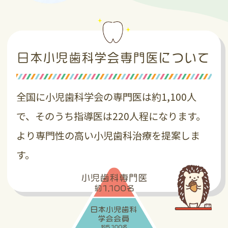
2026.01.17
３周年特別SALE！
日本小児歯科学会専門医について
木の実もまもなく３周年！
たくさんのお子さんにご来院いただき、痛
全国に小児歯科学会の専門医は約1,100人
みがあって大変な時もありますが、お子さ
んの成長を一緒に見させていただける幸せ
で、そのうち指導医は220人程になります。
をいつもたくさんいただいています
より専門性の高い小児歯科治療を提案しま
３周年記念でいつもは高くて、、という商
す。
品をスペシャルな価格に
患者様全員にご利用いただけるように５月
30日（４ヵ月間）まで開催します！
４ヵ月毎の定期健診などでお越しの際にご
利用ください