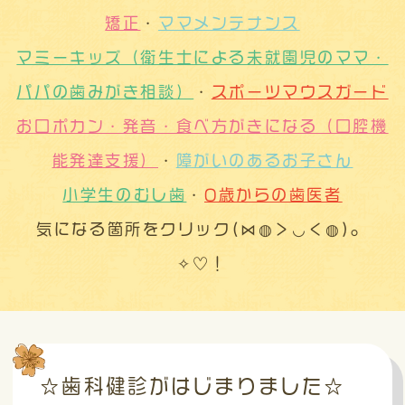
矯正
・
ママメンテナンス
マミーキッズ（衛生士による未就園児のママ・
パパの歯みがき相談）
・
スポーツマウスガード
お口ポカン・発音・食べ方がきになる（口腔機
能発達支援）
・
障がいのあるお子さん
小学生のむし歯
・
0歳からの歯医者
気になる箇所をクリック(⋈◍＞◡＜◍)。
✧♡！
☆歯科健診がはじまりました☆