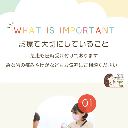
W
H
A
T
I
S
I
M
P
O
R
T
A
N
T
診療で大切にしていること
急患も随時受け付けております
急な歯の痛みやけがなどもお気軽にご相談ください。
01