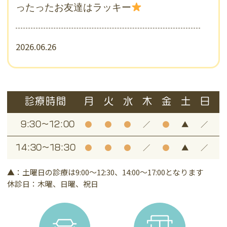
ったったお友達はラッキー
2026.06.26
少し物流が落ち着いたので
大
少し楽しいことを！！
あたりをガチャ
ガチャにいれたよ（笑）
診療時間
月
火
水
木
金
土
日
だれにでるかな。。お楽しみに(⋈◍＞◡＜
●
●
●
／
●
▲
／
9:30～12:00
◍)。✧♡
●
●
●
／
●
▲
／
14:30～18:30
2026.06.24
▲：土曜日の診療は9:00～12:30、14:00～17:00となります
歯みがき粉の販売制限なくなりました
休診日：木曜、日曜、祝日
ライオン製品の入荷が困難となりしばらく
購入制限をさせていただいきご不便をおか