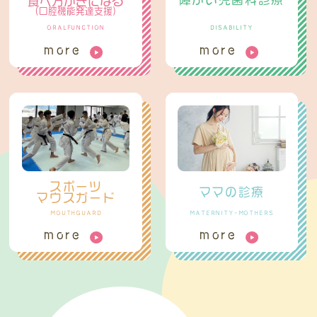
食べ方がきになる
（口腔機能発達支援）
ORALFUNCTION
DISABILITY
more
more
スポーツ
ママの診療
マウスガード
MOUTHGUARD
MATERNITY-MOTHERS
more
more