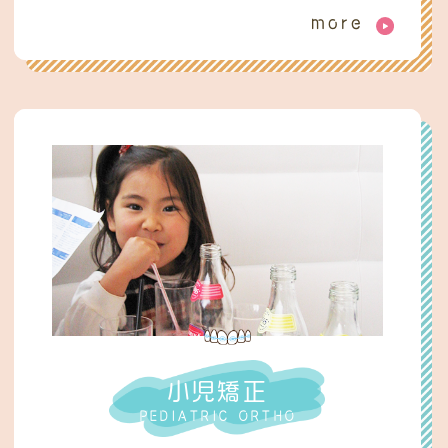
more
小児矯正
PEDIATRIC ORTHO