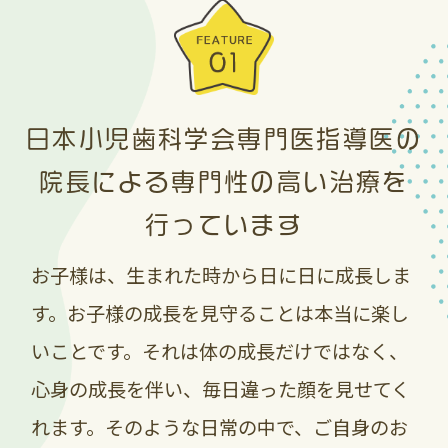
状況が落ち着くまで歯磨剤（ジェル・ペー
ストタイプ）についてのみ、お１家族お一
つのみの販売、プレゼントとさせていただ
きます。
日本小児歯科学会専門医指導医の
それに伴い、ジェルタイプ等のセールを延
長して在庫がある限り応援プライスとして
院長による専門性の高い治療を
同価格で販売いたします。（当院患者様の
行っています
みの販売価格となります）
お子様は、生まれた時から日に日に成長しま
当院在庫がある限りは、応援プライスを続
す。お子様の成長を見守ることは本当に楽し
けますが、今後製造が通常に戻った再入荷
いことです。それは体の成長だけではなく、
時にはリニューアル商品の入荷となり、大
変残念なのですが価格も大きく（１００円
心身の成長を伴い、毎日違った顔を見せてく
程）値上がりが
れます。そのような日常の中で、ご自身のお
予定されています。