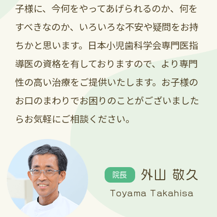
子様に、今何をやってあげられるのか、何を
皆様にはご不便とご迷惑をおかけします
が、ご理解とご協力を賜りますようお願い
すべきなのか、いろいろな不安や疑問をお持
申し上げます(*- -)
ちかと思います。日本小児歯科学会専門医指
対象商品：・Check-up kodomo グレー
導医の資格を有しておりますので、より専門
プ ・Check-up スタンダード ミン
性の高い治療をご提供いたします。お子様の
ト
・Check-up kodomo アップル
お口のまわりでお困りのことがございました
・Check-up スタンダードシトラス
らお気軽にご相談ください。
・Check-up kodomo ストロベ
リー ・デンタルペーストα
・Check-up gel グレープ（在
庫わずか）
外山 敬久
院長
・Check-up gel ピーチ（在庫
Toyama Takahisa
わずか）