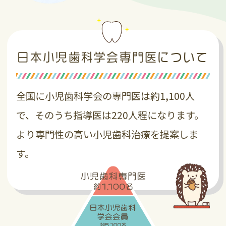
2026.01.17
３周年特別SALE！
日本小児歯科学会専門医について
木の実もまもなく３周年！
たくさんのお子さんにご来院いただき、痛
全国に小児歯科学会の専門医は約1,100人
みがあって大変な時もありますが、お子さ
んの成長を一緒に見させていただける幸せ
で、そのうち指導医は220人程になります。
をいつもたくさんいただいています
より専門性の高い小児歯科治療を提案しま
３周年記念でいつもは高くて、、という商
す。
品をスペシャルな価格に
患者様全員にご利用いただけるように５月
30日（４ヵ月間）まで開催します！
４ヵ月毎の定期健診などでお越しの際にご
利用ください