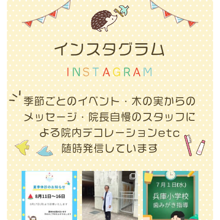
インスタグラム
I
N
S
T
A
G
R
A
M
季節ごとのイベント・木の実からの
メッセージ・
院長自慢のスタッフに
よる院内デコレーションetc
随時発信しています