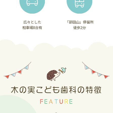
けしておりましたが、
入荷ができるようになりましたので、通常
広々とした
「部田山」停留所
通りの販売とさせていただきます。（種類
駐車場8台有
徒歩2分
の違うものを３本ぐらいまで）
在庫がある限りは、応援価格を続けますの
でご購入希望の方は、この機会をご利用く
ださい(⋈◍＞◡＜◍)。✧♡
2026.05.28
歯磨剤（はみがきこ）の販売・プレゼン
トについて…
木の実こども歯科の特徴
中東情勢の影響によりライオン製品の歯磨
F
E
A
T
U
R
E
剤（ジェル・ペーストタイプ）の入手が困
難になりました。